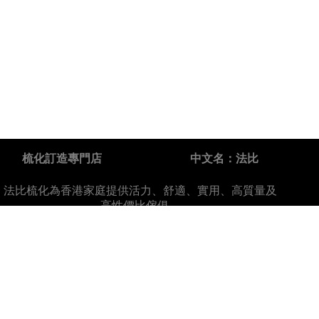
梳化訂造專門店
中文名：法比
法比梳化為香港家庭提供活力、舒適、實用、高質量及
高性價比傢俱。
關於FARBE
關於我們
產品
推廣優惠