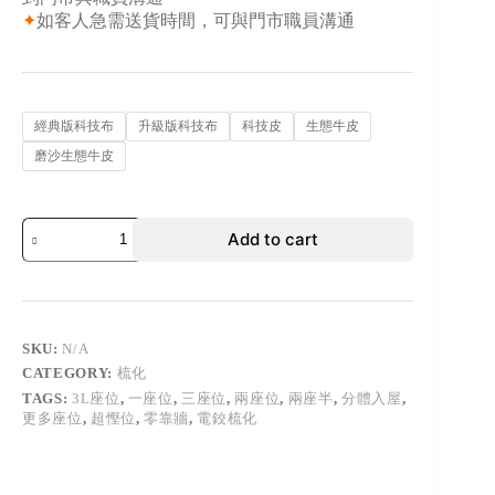
✦
如客人急需送貨時間，可與門市職員溝通
經典版科技布
升級版科技布
科技皮
生態牛皮
磨沙生態牛皮
Add to cart
SKU:
N/A
CATEGORY:
梳化
TAGS:
3L座位
,
一座位
,
三座位
,
兩座位
,
兩座半
,
分體入屋
,
更多座位
,
超慳位
,
零靠牆
,
電鉸梳化