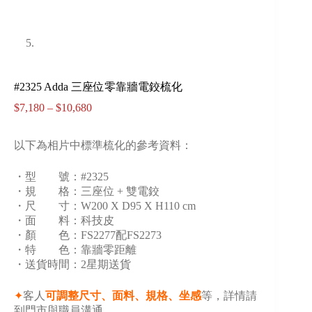
#2325 Adda 三座位零靠牆電鉸梳化
$
7,180
–
$
10,680
以下為相片中標準梳化的參考資料：
・型 號：#2325
・規 格：三座位 + 雙電鉸
・尺 寸：W200 X D95 X H110 cm
・面 料：科技皮
・顏 色：FS2277配FS2273
・特 色：靠牆零距離
・送貨時間：2星期送貨
✦
客人
可調整尺寸、面料、規格、坐感
等，詳情請
到門市與職員溝通