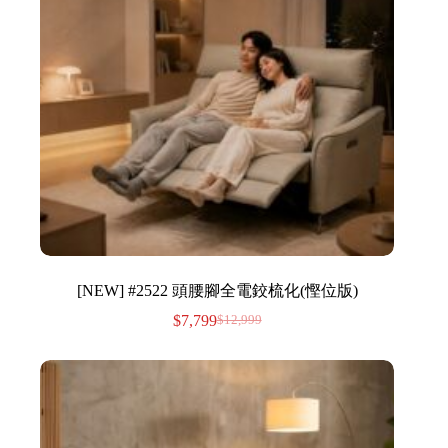
[NEW] #2522 頭腰腳全電鉸梳化(慳位版)
$
7,799
$
12,999