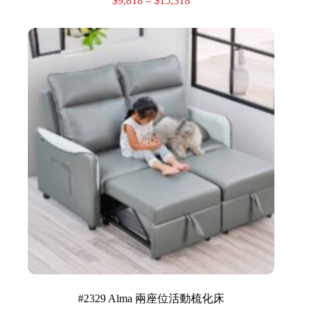
$
9,818
–
$
15,318
#2329 Alma 兩座位活動梳化床