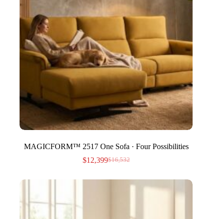
MAGICFORM™ 2517 One Sofa · Four Possibilities
$
12,399
$
16,532