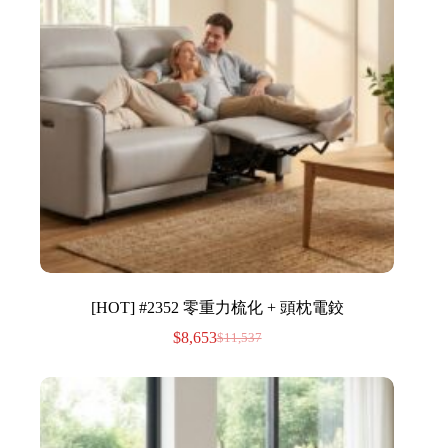
[HOT] #2352 零重力梳化 + 頭枕電鉸
$
8,653
$
11,537