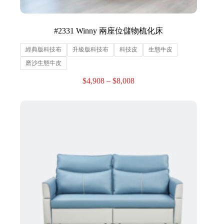
#2331 Winny 兩座位儲物梳化床
經典版科技布
升級版科技布
科技皮
生態牛皮
磨沙生態牛皮
$
4,908
–
$
8,008