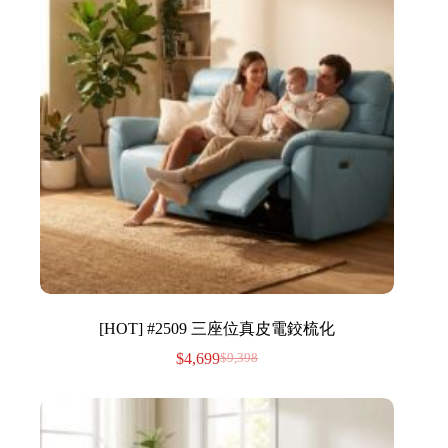
[HOT] #2509 三座位真皮電鉸梳化
$
4,699
$
9,398