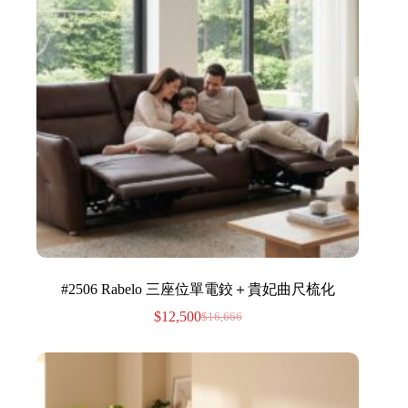
#2506 Rabelo 三座位單電鉸＋貴妃曲尺梳化
$
12,500
$
16,666