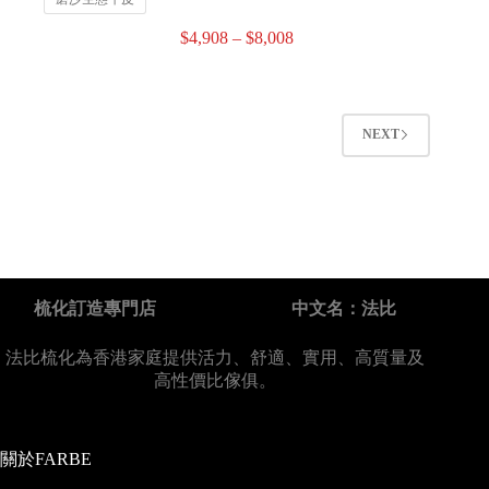
$
4,908
–
$
8,008
NEXT
梳化訂造專門店
中文名：法比
法比梳化為香港家庭提供活力、舒適、實用、高質量及
高性價比傢俱。
關於FARBE