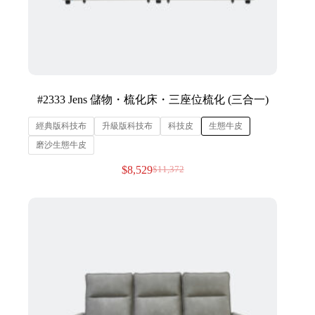
#2333 Jens 儲物・梳化床・三座位梳化 (三合一)
經典版科技布
升級版科技布
科技皮
生態牛皮
磨沙生態牛皮
$
8,529
$
11,372