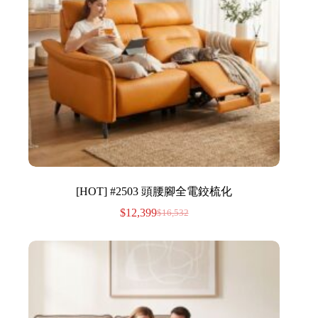
[HOT] #2503 頭腰腳全電鉸梳化
$
12,399
$
16,532