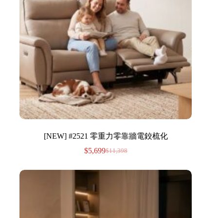
[NEW] #2521 零重力零靠牆電鉸梳化
$
5,699
$
11,398