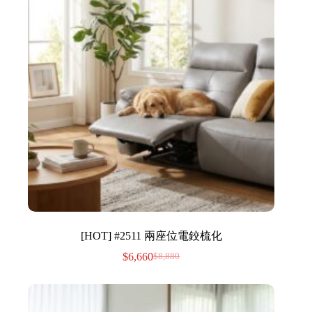
[HOT] #2511 兩座位電鉸梳化
$
6,660
$
8,880