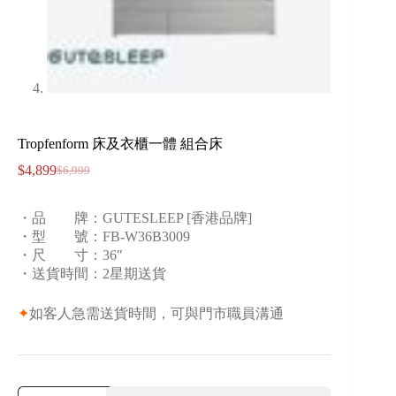
Tropfenform 床及衣櫃一體 組合床
$
4,899
$
6,999
・品 牌：GUTESLEEP [香港品牌]
・型 號：FB-W36B3009
・尺 寸：36″
・送貨時間：2星期送貨
✦
如客人急需送貨時間，可與門市職員溝通