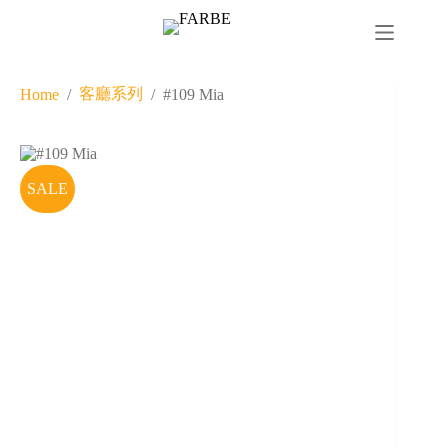
#109 Mia
Add to cart
$
1,799
$
2,570
客廳系列
Home
/
/
#109 Mia
SALE