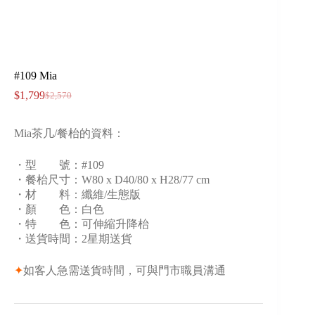
#109 Mia
$
1,799
$
2,570
Mia茶几/餐枱的資料：
・型 號：#109
・餐枱尺寸：W80 x D40/80 x H28/77 cm
・材 料：纖維/生態版
・顏 色：白色
・特 色：可伸縮升降枱
・送貨時間：2星期送貨
✦
如客人急需送貨時間，可與門市職員溝通