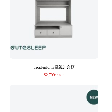
Tropfenform 電視組合櫃
$
2,799
$
5,598