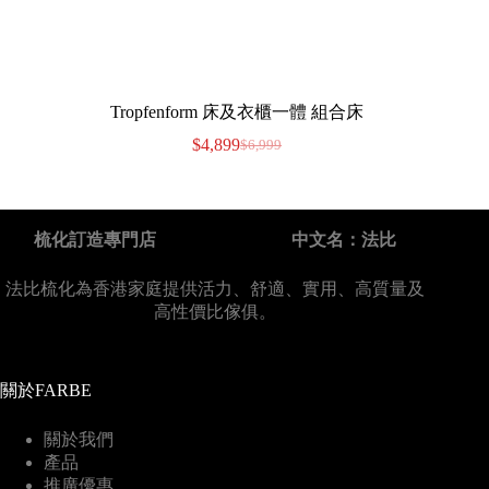
Tropfenform 床及衣櫃一體 組合床
$
4,899
$
6,999
梳化訂造專門店
中文名：法比
法比梳化為香港家庭提供活力、舒適、實用、高質量及
高性價比傢俱。
關於FARBE
關於我們
產品
推廣優惠